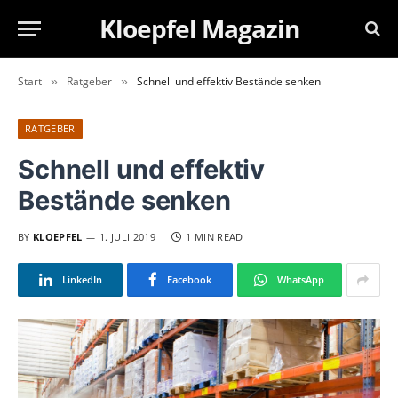
Kloepfel Magazin
Start
Ratgeber
Schnell und effektiv Bestände senken
»
»
RATGEBER
Schnell und effektiv
Bestände senken
BY
KLOEPFEL
1. JULI 2019
1 MIN READ
LinkedIn
Facebook
WhatsApp