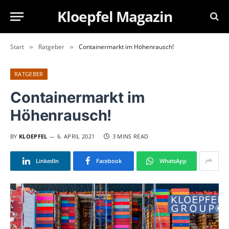
Kloepfel Magazin
Start
Ratgeber
Containermarkt im Höhenrausch!
»
»
RATGEBER
Containermarkt im
Höhenrausch!
BY
KLOEPFEL
6. APRIL 2021
3 MINS READ
LinkedIn
Facebook
WhatsApp