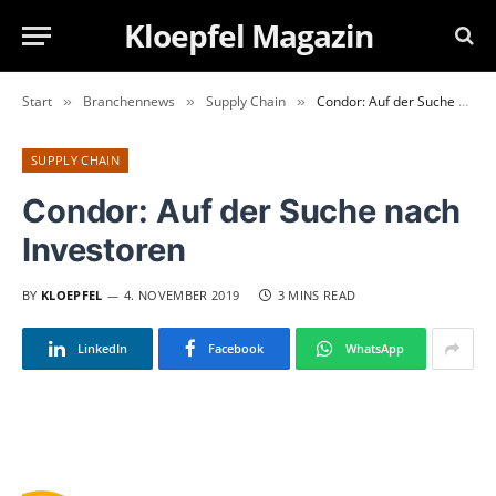
Kloepfel Magazin
Start
Branchennews
Supply Chain
Condor: Auf der Suche nach Investoren
»
»
»
SUPPLY CHAIN
Condor: Auf der Suche nach
Investoren
BY
KLOEPFEL
4. NOVEMBER 2019
3 MINS READ
LinkedIn
Facebook
WhatsApp