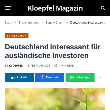
Kloepfel Magazin
Start
Branchennews
Supply Chain
Deutschland interessant für ausländische Investoren
»
»
»
SUPPLY CHAIN
Deutschland interessant für
ausländische Investoren
BY
KLOEPFEL
5. FEBRUAR 2025
1 MIN READ
LinkedIn
Facebook
WhatsApp