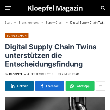
Kloepfel Magazin
Start
Branchennews
Supply Chain
Digital Supply Chain Twins unterstützen die Entscheidungsfindung
»
»
»
SUPPLY CHAIN
Digital Supply Chain Twins
unterstützen die
Entscheidungsfindung
BY
KLOEPFEL
4. SEPTEMBER 2019
2 MINS READ
LinkedIn
Facebook
WhatsApp