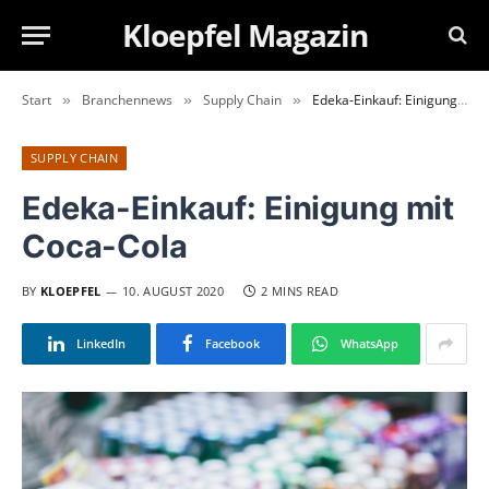
Kloepfel Magazin
Start
Branchennews
Supply Chain
Edeka-Einkauf: Einigung mit Coca-Cola
»
»
»
SUPPLY CHAIN
Edeka-Einkauf: Einigung mit
Coca-Cola
BY
KLOEPFEL
10. AUGUST 2020
2 MINS READ
LinkedIn
Facebook
WhatsApp