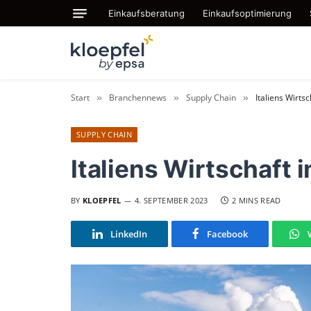
Einkaufsberatung
Einkaufsoptimierung
Start
Branchennews
Supply Chain
Italiens Wirts
»
»
»
SUPPLY CHAIN
Italiens Wirtschaft
BY
KLOEPFEL
4. SEPTEMBER 2023
2 MINS READ
LinkedIn
Facebook