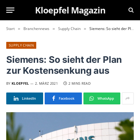
Kloepfel Magazin
Start
Branchennews
Supply Chain
Siemens: So sieht der Plan zur Kostensenkung aus
»
»
»
SUPPLY CHAIN
Siemens: So sieht der Plan
zur Kostensenkung aus
BY
KLOEPFEL
2. MÄRZ 2021
2 MINS READ
LinkedIn
Facebook
WhatsApp