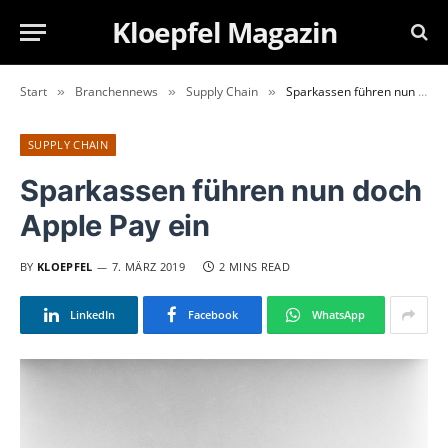
Kloepfel Magazin
Start
Branchennews
Supply Chain
Sparkassen führen nun doch Apple Pay ein
»
»
»
SUPPLY CHAIN
Sparkassen führen nun doch
Apple Pay ein
BY
KLOEPFEL
7. MÄRZ 2019
2 MINS READ
LinkedIn
Facebook
WhatsApp