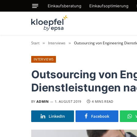
Einkaufsberatung
Einkaufsoptimierung
Start
Interviews
Outsourcing von Engineering Dienst
»
»
INTERVIEWS
Outsourcing von En
Dienstleistungen n
BY
ADMIN
1. AUGUST 2019
4 MINS READ
LinkedIn
Facebook