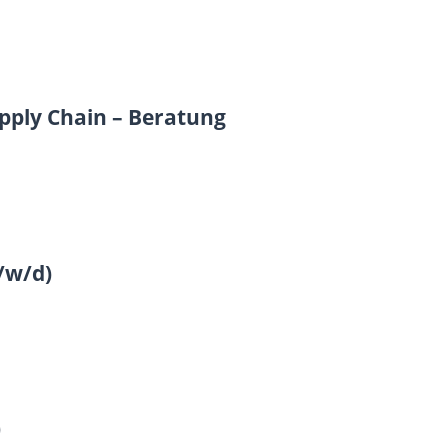
upply Chain – Beratung
m/w/d)
)