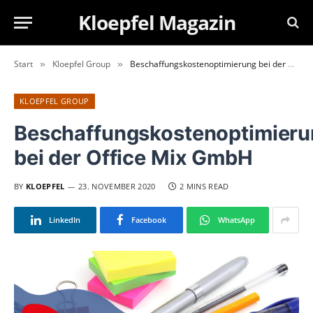
Kloepfel Magazin
Start
Kloepfel Group
Beschaffungskostenoptimierung bei der Office Mix GmbH
»
»
KLOEPFEL GROUP
Beschaffungskostenoptimier
bei der Office Mix GmbH
BY
KLOEPFEL
23. NOVEMBER 2020
2 MINS READ
LinkedIn
Facebook
WhatsApp