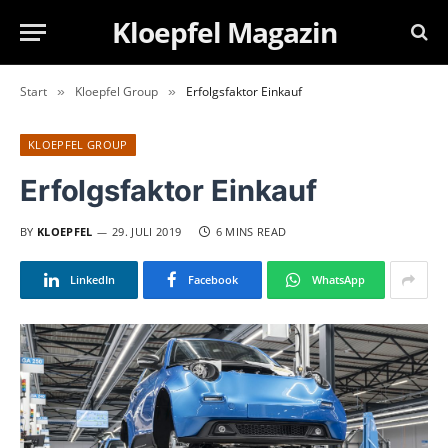
Kloepfel Magazin
Start
Kloepfel Group
Erfolgsfaktor Einkauf
»
»
KLOEPFEL GROUP
Erfolgsfaktor Einkauf
BY
KLOEPFEL
29. JULI 2019
6 MINS READ
LinkedIn
Facebook
WhatsApp