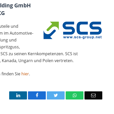
olding GmbH
KG
uteile und
m im Automotive-
klung und
pritzguss,
t SCS zu seinen Kernkompetenzen. SCS ist
, Kanada, Ungarn und Polen vertreten.
 finden Sie
hier
.
LinkedIn
Facebook
Twitter
WhatsApp
Email