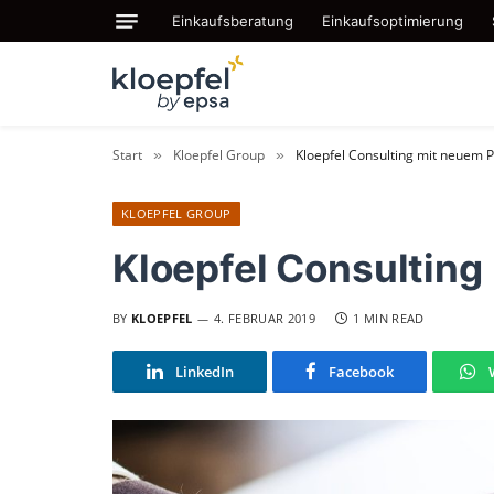
Einkaufsberatung
Einkaufsoptimierung
Start
Kloepfel Group
Kloepfel Consulting mit neuem P
»
»
KLOEPFEL GROUP
Kloepfel Consulting
BY
KLOEPFEL
4. FEBRUAR 2019
1 MIN READ
LinkedIn
Facebook