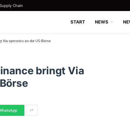
Supply Chain
START
NEWS
NE
gt Via optronics an die US-Börse
inance bringt Via
-Börse
WhatsApp