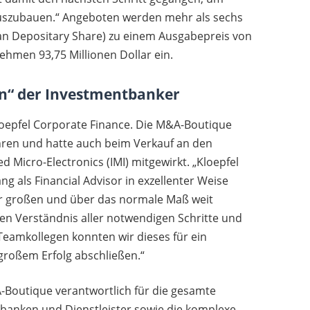
uszubauen.“ Angeboten werden mehr als sechs
can Depositary Share) zu einem Ausgabepreis von
hmen 93,75 Millionen Dollar ein.
in“ der Investmentbanker
oepfel Corporate Finance. Die M&A-Boutique
Jahren und hatte auch beim Verkauf an den
 Micro-Electronics (IMI) mitgewirkt. „Kloepfel
 als Financial Advisor in exzellenter Weise
hr großen und über das normale Maß weit
n Verständnis aller notwendigen Schritte und
Teamkollegen konnten wir dieses für ein
großem Erfolg abschließen.“
Boutique verantwortlich für die gesamte
tbanken und Dienstleister sowie die komplexe