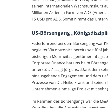
seinen internationalen Wachstumskurs a
Millionen Aktien in Form von ADS (Ameri
15 USD pro ADS. Somit nimmt das Unterne
US-Börsengang „Königsdiszipl
Federführend bei dem Börsengang war Kl
begleitet Via optronics bereits seit fünf 
bisherigen Mehrheitseigentümer Integrated
Corporate Finance hat uns beim Börsengang
unterstützt“, sagt Jürgens. „Dank dem se
hinausgehende Engagement und dem tiefe
Prozesse von Dr. Heiko Frank und seinen 
Unternehmen einmalige Projekt mit sehr 
Im Rahmen des Börsengangs war die M&A-
Koordination, die Auswahl der Investmen