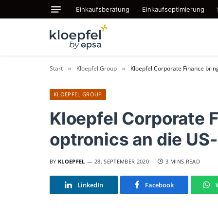
Einkaufsberatung
Einkaufsoptimierung
Start
Kloepfel Group
Kloepfel Corporate Finance brin
»
»
KLOEPFEL GROUP
Kloepfel Corporate F
optronics an die US
BY
KLOEPFEL
28. SEPTEMBER 2020
3 MINS READ
LinkedIn
Facebook