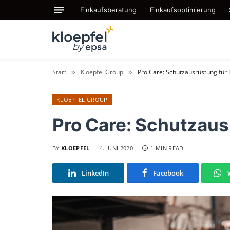
Einkaufsberatung
Einkaufsoptimierung
Start
Kloepfel Group
Pro Care: Schutzausrüstung für
»
»
KLOEPFEL GROUP
Pro Care: Schutzaus
BY
KLOEPFEL
4. JUNI 2020
1 MIN READ
LinkedIn
Facebook