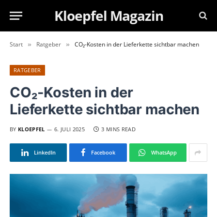
Kloepfel Magazin
Start
Ratgeber
CO₂-Kosten in der Lieferkette sichtbar machen
»
»
RATGEBER
CO₂-Kosten in der
Lieferkette sichtbar machen
BY
KLOEPFEL
6. JULI 2025
3 MINS READ
LinkedIn
Facebook
WhatsApp