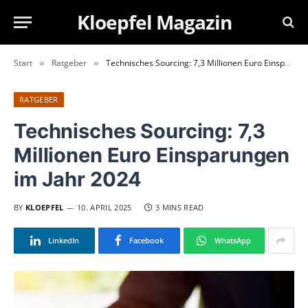
Kloepfel Magazin
Start
Ratgeber
Technisches Sourcing: 7,3 Millionen Euro Einsparungen im Jahr 2024
»
»
RATGEBER
Technisches Sourcing: 7,3
Millionen Euro Einsparungen
im Jahr 2024
BY
KLOEPFEL
10. APRIL 2025
3 MINS READ
LinkedIn
Facebook
WhatsApp