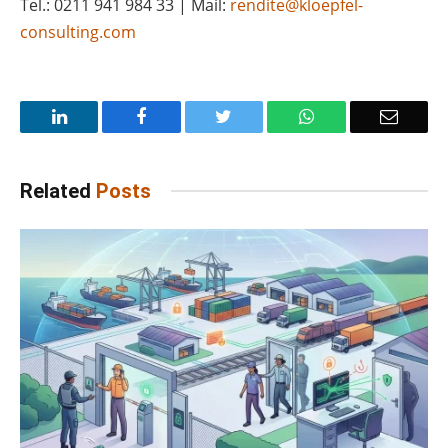
Tel.: 0211 941 984 33 | Mail:
rendite@kloepfel-
consulting.com
LinkedIn
Facebook
Twitter
WhatsApp
Email
Related
Posts