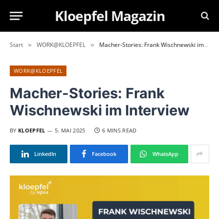
Kloepfel Magazin
Start
WORK@KLOEPFEL
Macher-Stories: Frank Wischnewski im Interview
»
»
WORK@KLOEPFEL
Macher-Stories: Frank
Wischnewski im Interview
BY
KLOEPFEL
5. MAI 2025
6 MINS READ
LinkedIn
Facebook
WhatsApp