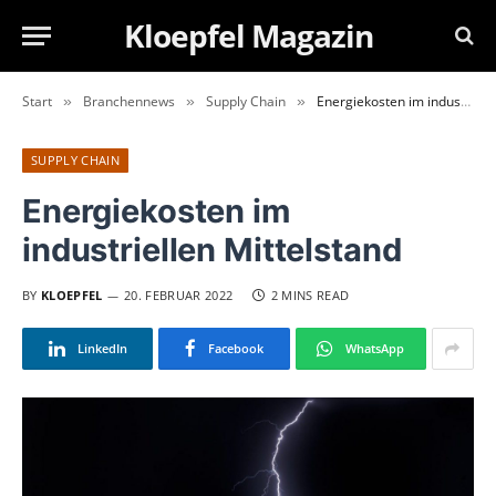
Kloepfel Magazin
Start
Branchennews
Supply Chain
Energiekosten im industriellen Mittelstand
»
»
»
SUPPLY CHAIN
Energiekosten im
industriellen Mittelstand
BY
KLOEPFEL
20. FEBRUAR 2022
2 MINS READ
LinkedIn
Facebook
WhatsApp