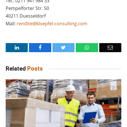
Tel.: 0211 941 984 33
Pempelforter Str. 50
40211 Duesseldorf
Mail:
rendite@kloepfel-consulting.com
LinkedIn
Facebook
Twitter
WhatsApp
Email
Related
Posts