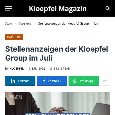
Kloepfel Magazin
Start
Karriere
Stellenanzeigen der Kloepfel Group im Juli
»
»
KARRIERE
Stellenanzeigen der Kloepfel
Group im Juli
BY
KLOEPFEL
1. JULI 2022
1 MIN READ
LinkedIn
Facebook
WhatsApp