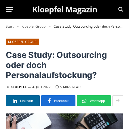
Kloepfel Magazin
Start
Kloepfel Group
Case Study: Outsourcing oder doch Personalaufstockung?
»
»
KLOEPFEL GROUP
Case Study: Outsourcing
oder doch
Personalaufstockung?
BY
KLOEPFEL
4. JULI 2022
5 MINS READ
LinkedIn
Facebook
WhatsApp